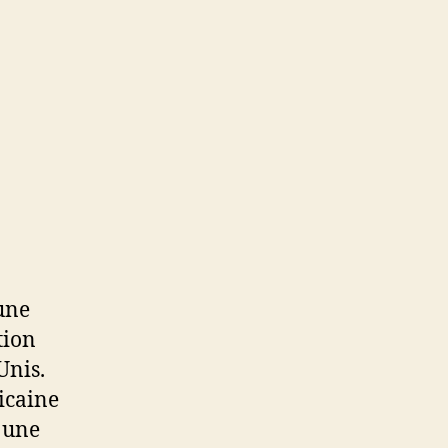
une
tion
Unis.
icaine
 une