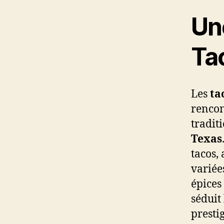
Un
Ta
Les
ta
rencon
tradit
Texas
tacos, 
variée
épices
séduit
presti