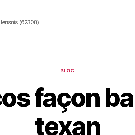
 lensois (62300)
Catégories
BLOG
cos façon b
texan