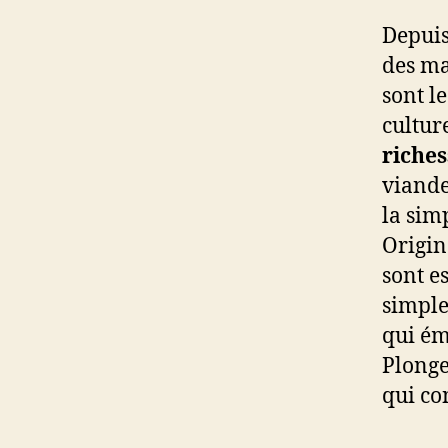
Depuis
des ma
sont l
cultur
riche
viande
la simp
Origin
sont e
simple 
qui ém
Plonge
qui co