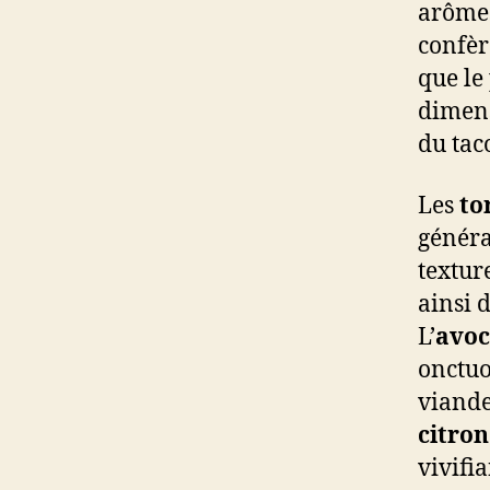
arômes
confèr
que le
dimens
du tac
Les
to
généra
textur
ainsi 
L’
avoc
onctuo
viande
citron
vivifi