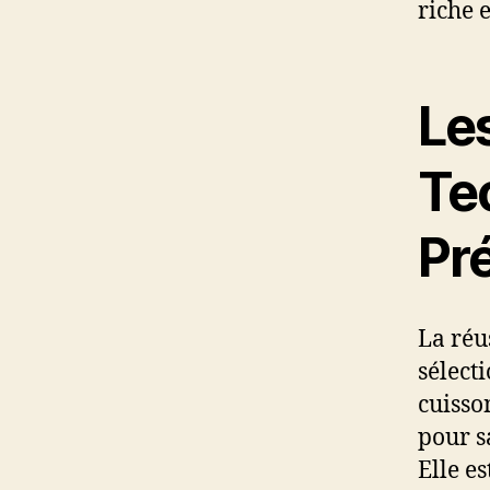
riche e
Les
Te
Pr
La réu
sélect
cuisso
pour s
Elle e