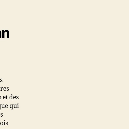
an
s
ures
 et des
que qui
s
ois