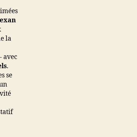
nimées
texan
x
e la
– avec
els
.
es se
’un
vité
tatif