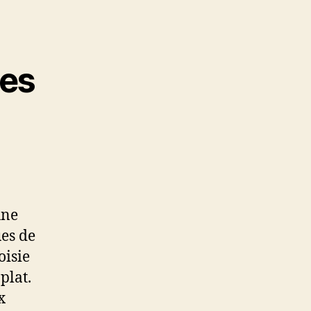
les
une
ues de
oisie
plat.
x