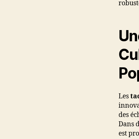
robust
Une
Cul
Po
Les
ta
innova
des éc
Dans d
est pr