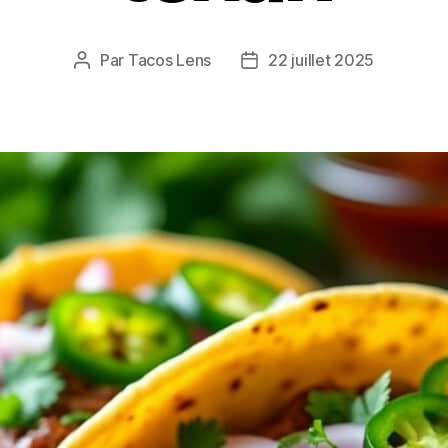
Par
Tacos Lens
22 juillet 2025
Auteur
Date
de
de
l’article
l’article