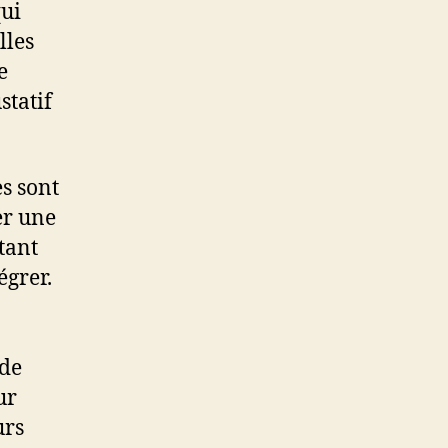
qui
lles
e
statif
es sont
er une
tant
égrer.
 de
ur
urs