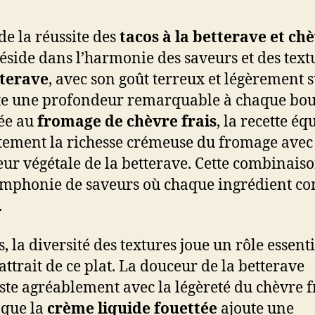
 de la réussite des
tacos à la betterave et ch
éside dans l’harmonie des saveurs et des text
terave
, avec son goût terreux et légèrement s
e une profondeur remarquable à chaque bou
ée au
fromage de chèvre frais
, la recette éq
tement la richesse crémeuse du fromage avec
eur végétale de la betterave. Cette combinais
mphonie de saveurs où chaque ingrédient co
.
, la diversité des textures joue un rôle essenti
attrait de ce plat. La douceur de la betterave
ste agréablement avec la légèreté du chèvre fr
 que la
crème liquide fouettée
ajoute une