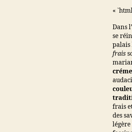
« `htm
Dans l
se réi
palais
frais
so
maria
créme
audaci
coule
tradit
frais 
des sa
légère