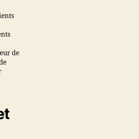
ients
ents
teur de
 de
r
et