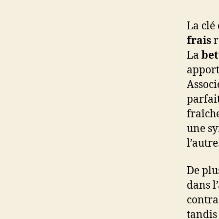
La clé
frais
r
La
bet
apport
Associ
parfai
fraîch
une sy
l’autre
De plus
dans l’
contra
tandis