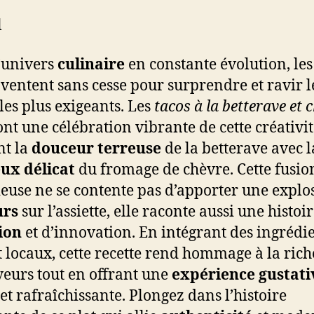
l
’univers
culinaire
en constante évolution, le
nventent sans cesse pour surprendre et ravir l
 les plus exigeants. Les
tacos à la betterave et 
nt une célébration vibrante de cette créativit
nt la
douceur terreuse
de la betterave avec l
ux délicat
du fromage de chèvre. Cette fusio
euse ne se contente pas d’apporter une explo
urs
sur l’assiette, elle raconte aussi une histoi
ion
et d’innovation. En intégrant des ingrédi
et locaux, cette recette rend hommage à la rich
veurs tout en offrant une
expérience gustati
 et rafraîchissante. Plongez dans l’histoire