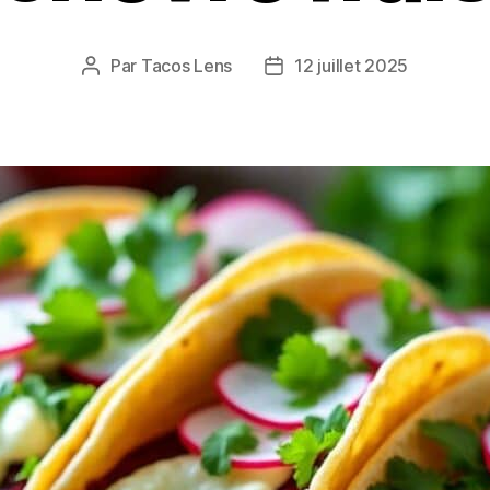
Par
Tacos Lens
12 juillet 2025
Auteur
Date
de
de
l’article
l’article