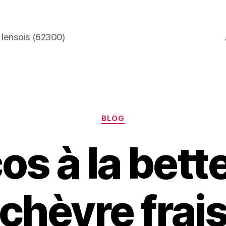
 lensois (62300)
Catégories
BLOG
os à la bett
chèvre frai