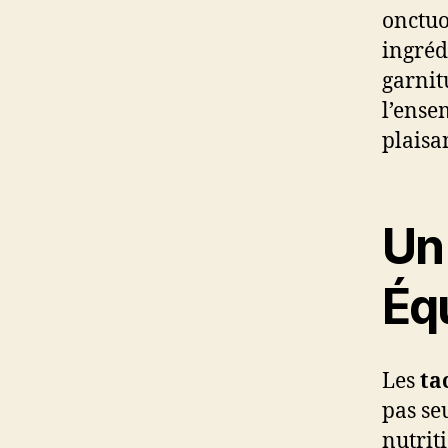
onctuo
ingréd
garnit
l’ense
plaisa
Un
Équ
Les
ta
pas se
nutrit