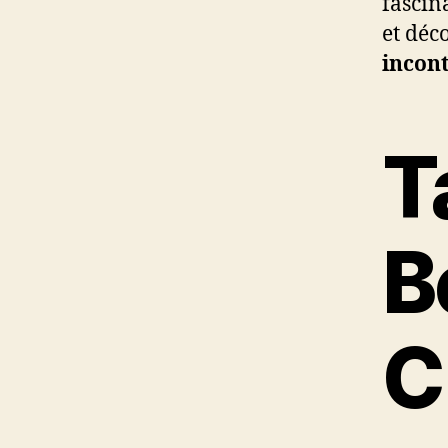
fascin
et déc
incon
T
B
C