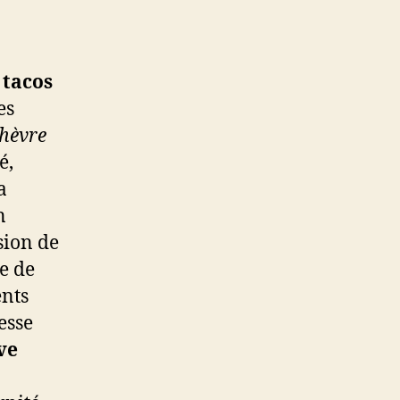
s
tacos
es
chèvre
é,
a
n
sion de
re de
ents
esse
ve