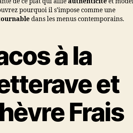
ante de ce plat qui allie
authenticité
et moder
ouvrez pourquoi il s’impose comme une
tournable
dans les menus contemporains.
acos à la
etterave et
hèvre Frais