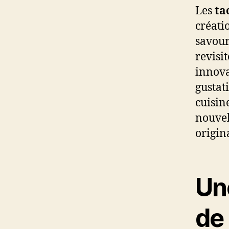
Les
ta
créati
savour
revisi
innova
gustat
cuisin
nouvel
origina
Un
de