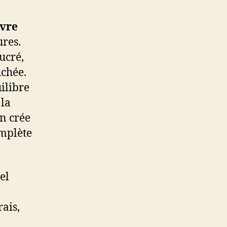
èvre
ures.
ucré,
chée.
uilibre
 la
on crée
mplète
el
ais,