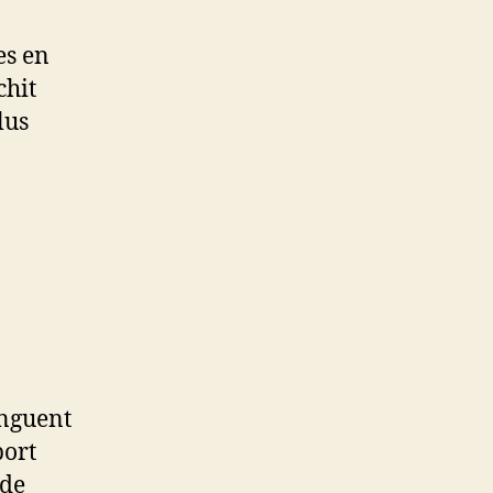
es en
chit
lus
inguent
port
 de