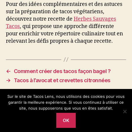
Pour des idées complémentaires et des astuces
sur la préparation de tacos végétariens,
découvrez notre recette de
Herbes Sauvages
Tacos
, qui propose une approche différente
pour enrichir votre répertoire culinaire tout en
relevant les défis propres à chaque recette.
←
Comment créer des tacos façon bagel ?
→
Tacos à l’avocat et crevettes citronnées
Sur le site de Tacos Lens, nous utilisons des cookies pour vous
garantir la meilleure expérience. Si vous continuez à utiliser ce
site, nous supposerons que vous en êtes satisfait.
OK
© 2026
Tacos Lens
Haut
↑