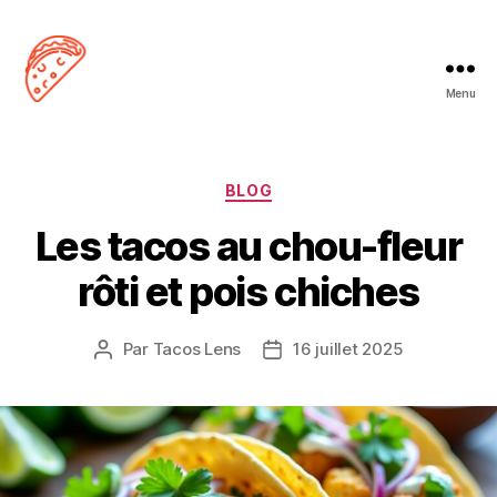
Menu
Tacos
Lens
Catégories
BLOG
Les tacos au chou-fleur
rôti et pois chiches
Par
Tacos Lens
16 juillet 2025
Auteur
Date
de
de
l’article
l’article