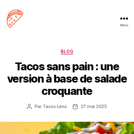
Menu
Tacos
Lens
Catégories
BLOG
Tacos sans pain : une
version à base de salade
croquante
Par
Tacos Lens
27 mai 2025
Auteur
Date
de
de
l’article
l’article