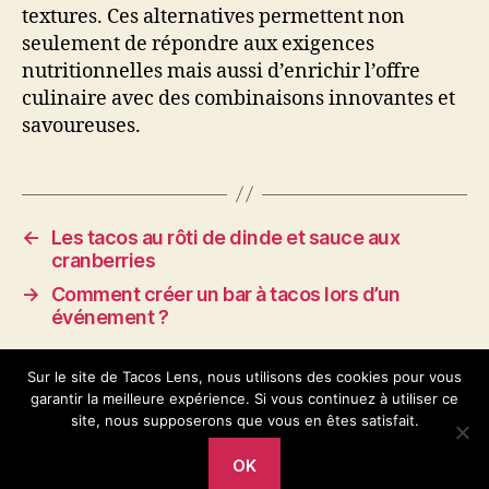
textures. Ces alternatives permettent non
seulement de répondre aux exigences
nutritionnelles mais aussi d’enrichir l’offre
culinaire avec des combinaisons innovantes et
savoureuses.
←
Les tacos au rôti de dinde et sauce aux
cranberries
→
Comment créer un bar à tacos lors d’un
événement ?
Sur le site de Tacos Lens, nous utilisons des cookies pour vous
garantir la meilleure expérience. Si vous continuez à utiliser ce
site, nous supposerons que vous en êtes satisfait.
OK
© 2026
Tacos Lens
Haut
↑