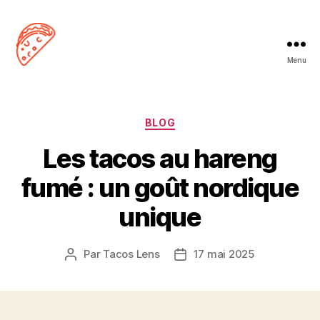
Menu
Tacos
Lens
Catégories
BLOG
Les tacos au hareng
fumé : un goût nordique
unique
Par
Tacos Lens
17 mai 2025
Auteur
Date
de
de
l’article
l’article