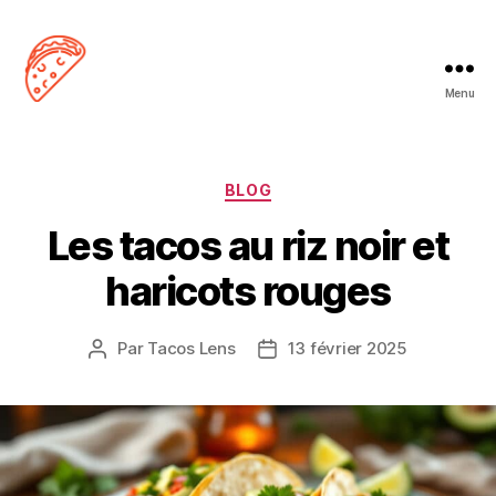
Menu
Tacos
Lens
Catégories
BLOG
Les tacos au riz noir et
haricots rouges
Par
Tacos Lens
13 février 2025
Auteur
Date
de
de
l’article
l’article