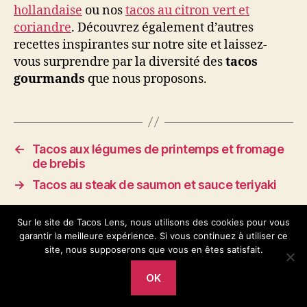
hollandaise
ou nos
tacos au citron vert et
coriandre
. Découvrez également d’autres
recettes inspirantes sur notre site et laissez-
vous surprendre par la diversité des
tacos
gourmands
que nous proposons.
←
Tacos aux légumes de printemps et fromage
de brebis
→
Tacos au steak de saumon et sauce teriyaki
Sur le site de Tacos Lens, nous utilisons des cookies pour vous
garantir la meilleure expérience. Si vous continuez à utiliser ce
site, nous supposerons que vous en êtes satisfait.
OK
© 2026
Tacos Lens
Haut
↑