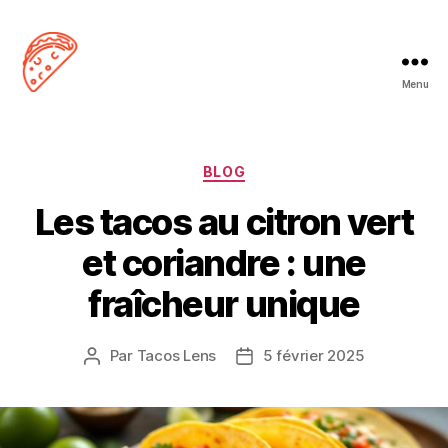
Menu
Tacos
Lens
Catégories
BLOG
Les tacos au citron vert
et coriandre : une
fraîcheur unique
Par
Tacos Lens
5 février 2025
Auteur
Date
de
de
l’article
l’article