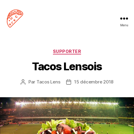
Menu
Tacos
Lens
Catégories
SUPPORTER
Tacos Lensois
Par
Tacos Lens
15 décembre 2018
Auteur
Date
de
de
l’article
l’article