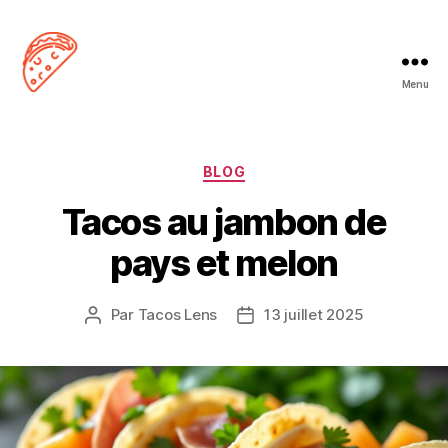
Menu
Tacos
Lens
Catégories
BLOG
Tacos au jambon de
pays et melon
Par
Tacos Lens
13 juillet 2025
Auteur
Date
de
de
l’article
l’article