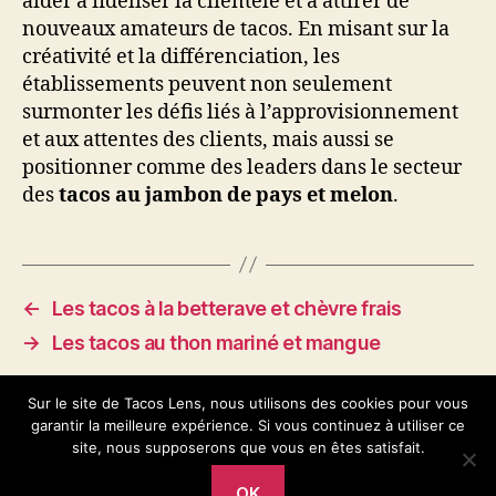
aider à fidéliser la clientèle et à attirer de
nouveaux amateurs de tacos. En misant sur la
créativité et la différenciation, les
établissements peuvent non seulement
surmonter les défis liés à l’approvisionnement
et aux attentes des clients, mais aussi se
positionner comme des leaders dans le secteur
des
tacos au jambon de pays et melon
.
←
Les tacos à la betterave et chèvre frais
→
Les tacos au thon mariné et mangue
Sur le site de Tacos Lens, nous utilisons des cookies pour vous
garantir la meilleure expérience. Si vous continuez à utiliser ce
site, nous supposerons que vous en êtes satisfait.
OK