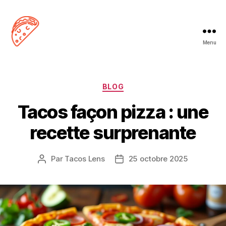
Menu
Tacos
Lens
Catégories
BLOG
Tacos façon pizza : une
recette surprenante
Par
Tacos Lens
25 octobre 2025
Auteur
Date
de
de
l’article
l’article