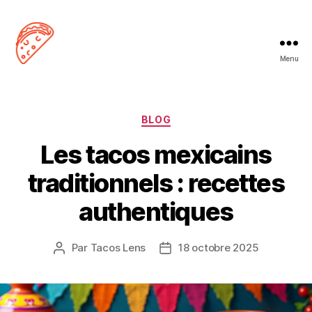
Menu
Tacos
Lens
Catégories
BLOG
Les tacos mexicains
traditionnels : recettes
authentiques
Par
Tacos Lens
18 octobre 2025
Auteur
Date
de
de
l’article
l’article