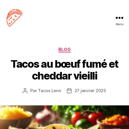
Menu
Tacos
Lens
Catégories
BLOG
Tacos au bœuf fumé et
cheddar vieilli
Par
Tacos Lens
27 janvier 2025
Auteur
Date
de
de
l’article
l’article