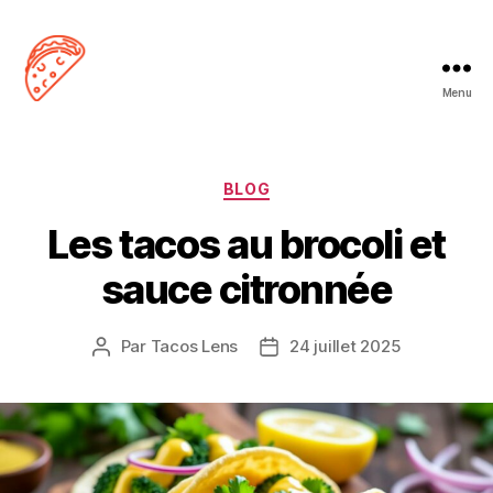
Menu
Tacos
Lens
Catégories
BLOG
Les tacos au brocoli et
sauce citronnée
Par
Tacos Lens
24 juillet 2025
Auteur
Date
de
de
l’article
l’article