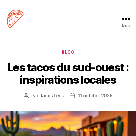
Menu
Tacos
Lens
Catégories
BLOG
Les tacos du sud-ouest :
inspirations locales
Par
Tacos Lens
11 octobre 2025
Auteur
Date
de
de
l’article
l’article