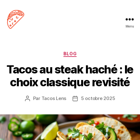
Menu
Tacos
Lens
Catégories
BLOG
Tacos au steak haché : le
choix classique revisité
Par
Tacos Lens
5 octobre 2025
Auteur
Date
de
de
l’article
l’article