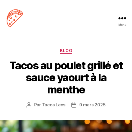
Menu
Tacos
Lens
Catégories
BLOG
Tacos au poulet grillé et
sauce yaourt à la
menthe
Par
Tacos Lens
9 mars 2025
Auteur
Date
de
de
l’article
l’article