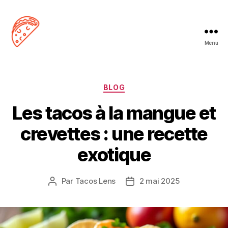
Menu
Tacos
Lens
Catégories
BLOG
Les tacos à la mangue et
crevettes : une recette
exotique
Par
Tacos Lens
2 mai 2025
Auteur
Date
de
de
l’article
l’article