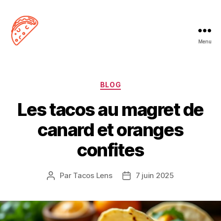
Menu
Tacos
Lens
Catégories
BLOG
Les tacos au magret de
canard et oranges
confites
Par
Tacos Lens
7 juin 2025
Auteur
Date
de
de
l’article
l’article