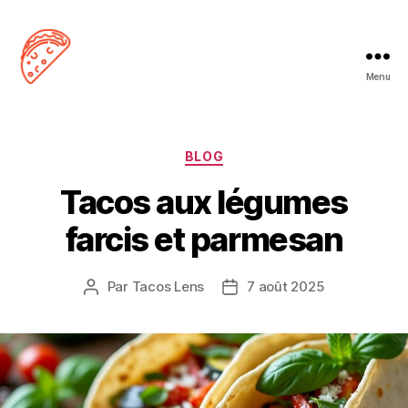
Menu
Tacos
Lens
Catégories
BLOG
Tacos aux légumes
farcis et parmesan
Par
Tacos Lens
7 août 2025
Auteur
Date
de
de
l’article
l’article