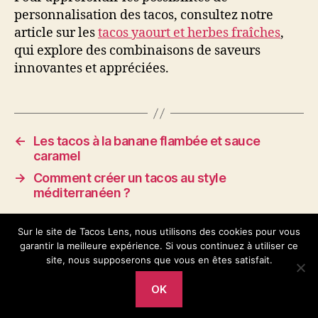
personnalisation des tacos, consultez notre
article sur les
tacos yaourt et herbes fraîches
,
qui explore des combinaisons de saveurs
innovantes et appréciées.
←
Les tacos à la banane flambée et sauce
caramel
→
Comment créer un tacos au style
méditerranéen ?
Sur le site de Tacos Lens, nous utilisons des cookies pour vous
garantir la meilleure expérience. Si vous continuez à utiliser ce
site, nous supposerons que vous en êtes satisfait.
OK
© 2026
Tacos Lens
Haut
↑