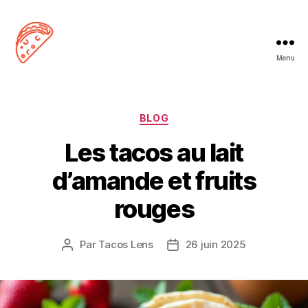
Menu
Tacos
Lens
Catégories
BLOG
Les tacos au lait
d’amande et fruits
rouges
Par
Tacos Lens
26 juin 2025
Auteur
Date
de
de
l’article
l’article