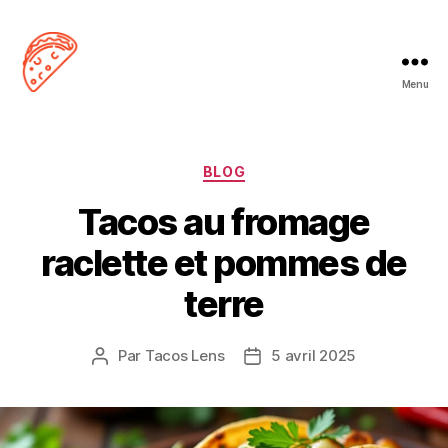
Menu
Tacos
Lens
Catégories
BLOG
Tacos au fromage
raclette et pommes de
terre
Par
Tacos Lens
5 avril 2025
Auteur
Date
de
de
l’article
l’article