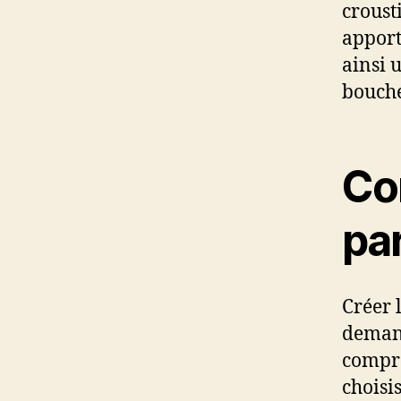
croust
apport
ainsi 
bouché
Con
par
Créer 
demand
compré
choisi