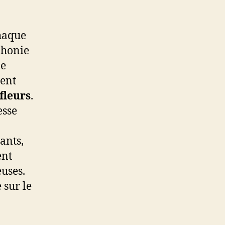
chaque
phonie
ne
tent
fleurs
.
esse
ants,
ent
euses.
 sur le