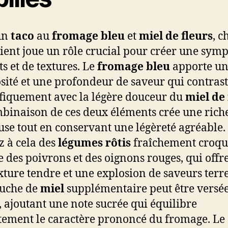
un
taco
au
fromage bleu
et
miel de fleurs
, 
ient joue un rôle crucial pour créer une sym
ts et de textures. Le
fromage bleu
apporte u
sité et une profondeur de saveur qui contras
iquement avec la légère douceur du
miel de 
binaison de ces deux éléments crée une rich
se tout en conservant une légèreté agréable.
z à cela des
légumes rôtis
fraîchement croqu
des poivrons et des oignons rouges, qui offr
xture tendre et une explosion de saveurs terr
ouche de
miel
supplémentaire peut être versée
, ajoutant une note sucrée qui équilibre
tement le caractère prononcé du fromage. Le