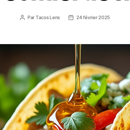
Par
Tacos Lens
24 février 2025
Auteur
Date
de
de
l’article
l’article