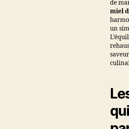
de man
miel d
harmon
un si
L’équi
rehaus
saveur
culinai
Les
qu
pap