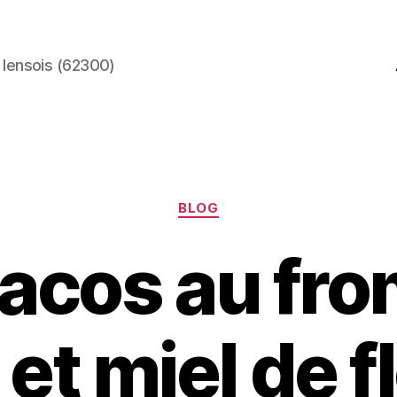
 lensois (62300)
Catégories
BLOG
tacos au fr
 et miel de f