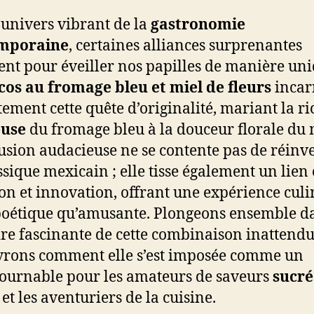
’univers vibrant de la
gastronomie
mporaine
, certaines alliances surprenantes
nt pour éveiller nos papilles de manière uni
cos au fromage bleu et miel de fleurs
incar
tement cette quête d’originalité, mariant la ri
use
du fromage bleu à la douceur florale du 
fusion audacieuse ne se contente pas de réinv
ssique mexicain ; elle tisse également un lien
ion et innovation, offrant une expérience culi
poétique qu’amusante. Plongeons ensemble d
oire fascinante de cette combinaison inattendu
rons comment elle s’est imposée comme un
ournable pour les amateurs de saveurs
sucré
et les aventuriers de la cuisine.