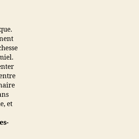
que.
nent
chesse
miel.
enter
 entre
naire
ans
e, et
es-