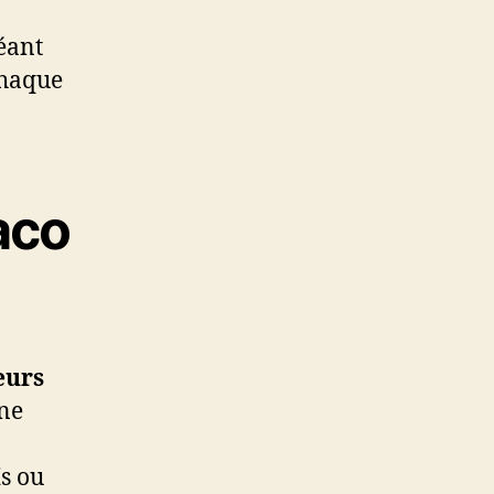
éant
chaque
aco
eurs
une
ïs ou