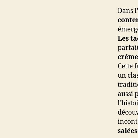
Dans l
conte
émerge
Les ta
parfai
créme
Cette 
un cla
tradit
aussi 
l’hist
découv
incont
salées