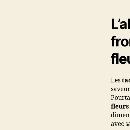
L’a
fro
fle
Les
ta
saveur
Pourta
fleurs
dimens
avec s