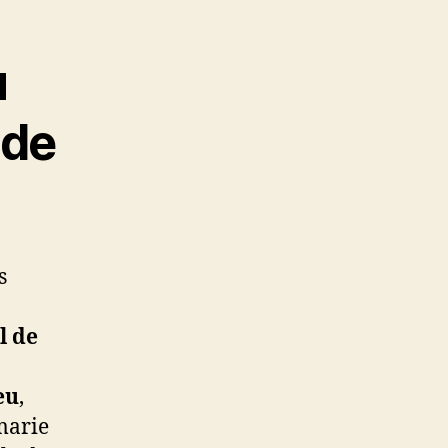
u
 de
s
l de
eu
,
marie