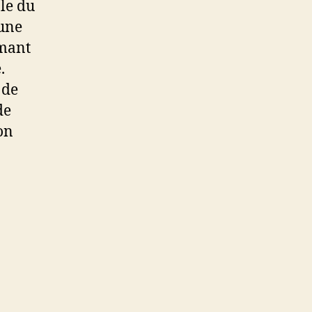
ale du
 une
rmant
.
 de
de
on