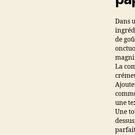
Dans 
ingréd
de goû
onctuo
magnif
La com
crémeu
Ajoute
comme 
une te
Une t
dessus
parfai