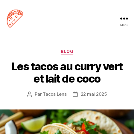
Menu
Tacos
Lens
Catégories
BLOG
Les tacos au curry vert
et lait de coco
Par
Tacos Lens
22 mai 2025
Auteur
Date
de
de
l’article
l’article