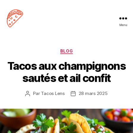
Menu
Tacos
Lens
Catégories
BLOG
Tacos aux champignons
sautés et ail confit
Par
Tacos Lens
28 mars 2025
Auteur
Date
de
de
l’article
l’article