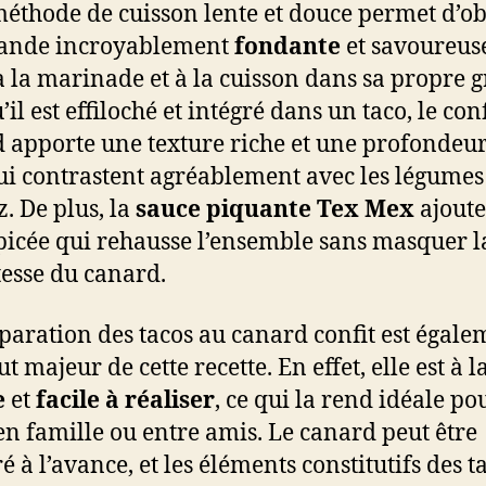
méthode de cuisson lente et douce permet d’ob
iande incroyablement
fondante
et savoureus
à la marinade et à la cuisson dans sa propre g
il est effiloché et intégré dans un taco, le con
 apporte une texture riche et une profondeu
ui contrastent agréablement avec les légumes 
iz. De plus, la
sauce piquante Tex Mex
ajoute
picée qui rehausse l’ensemble sans masquer l
tesse du canard.
paration des tacos au canard confit est égale
t majeur de cette recette. En effet, elle est à la
e
et
facile à réaliser
, ce qui la rend idéale po
en famille ou entre amis. Le canard peut être
é à l’avance, et les éléments constitutifs des t