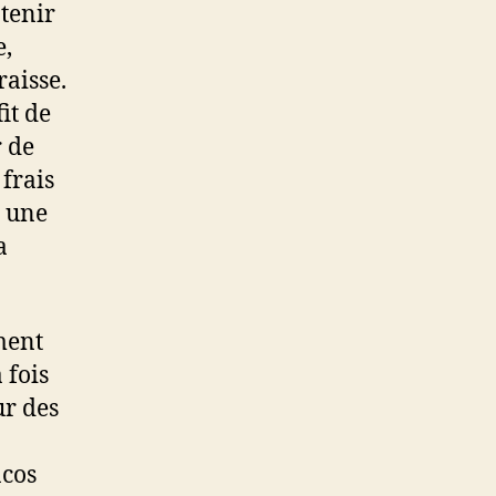
tenir
e,
raisse.
fit de
r de
frais
 une
a
ment
 fois
ur des
acos