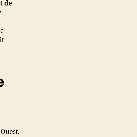
t de
y
n
ve
it
e
-Ouest.