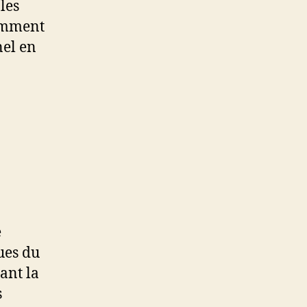
les
comment
nel en
e
ues du
ant la
s