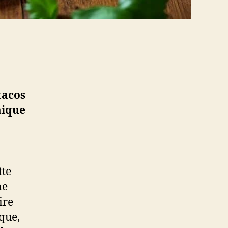
tacos
mique
tte
ne
ire
ique,