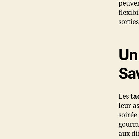
peuven
flexib
sorties
Un 
Sa
Les
ta
leur a
soirée
gourma
aux di