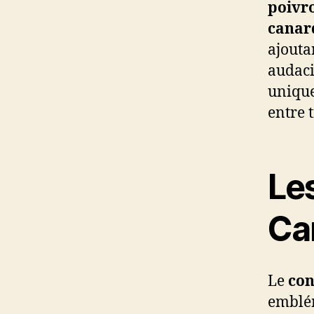
poivr
canar
ajouta
audaci
unique
entre 
Les
Ca
Le
con
emblém