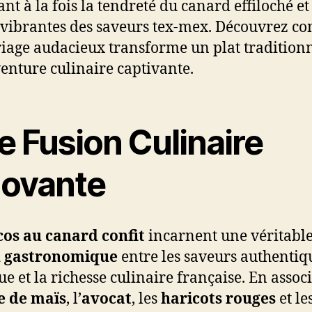
nt à la fois la tendreté du canard effiloché et 
 vibrantes des saveurs tex-mex. Découvrez 
iage audacieux transforme un plat tradition
enture culinaire captivante.
e Fusion Culinaire
novante
cos au canard confit
incarnent une véritabl
n gastronomique
entre les saveurs authentiq
e et la richesse culinaire française. En associ
e de maïs
, l’
avocat
, les
haricots rouges
et le