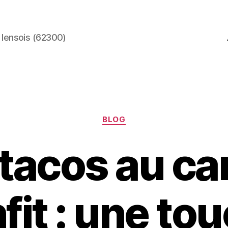
 lensois (62300)
Catégories
BLOG
 tacos au ca
fit : une to