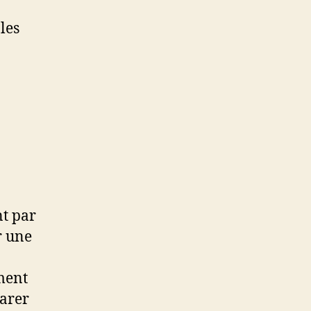
les
t par
r une
ement
parer