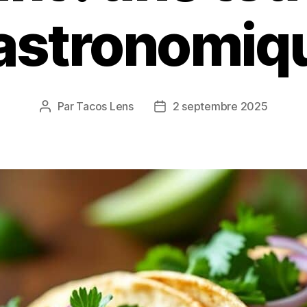
astronomiq
Par
Tacos Lens
2 septembre 2025
Auteur
Date
de
de
l’article
l’article