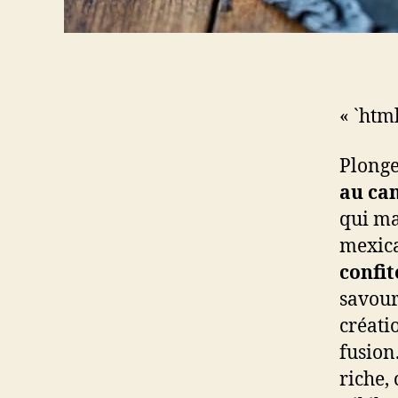
« `htm
Plonge
au can
qui ma
mexica
confit
savou
créati
fusion
riche,