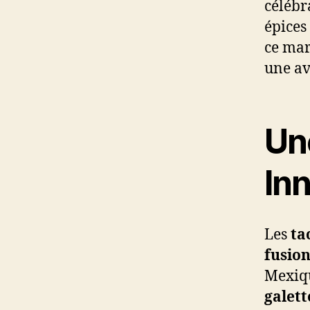
célébra
épices
ce mar
une av
Un
In
Les
ta
fusio
Mexiqu
galett