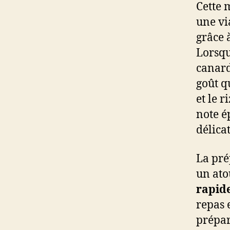
Cette 
une v
grâce 
Lorsqu’
canard
goût q
et le r
note é
délica
La pré
un atou
rapid
repas 
prépar