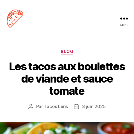
Menu
Tacos
Lens
Catégories
BLOG
Les tacos aux boulettes
de viande et sauce
tomate
Par
Tacos Lens
3 juin 2025
Auteur
Date
de
de
l’article
l’article