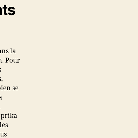
nts
ans la
n. Pour
s
,
ien se
a
n
aprika
les
ous