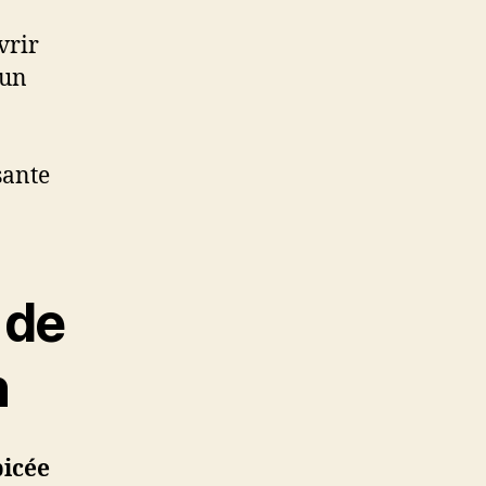
vrir
 un
sante
 de
n
picée