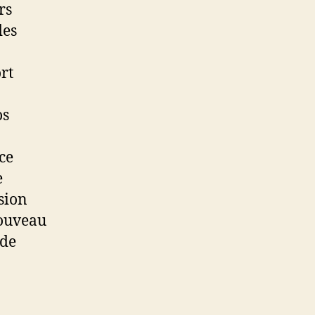
rs
des
rt
os
ce
e
usion
nouveau
 de