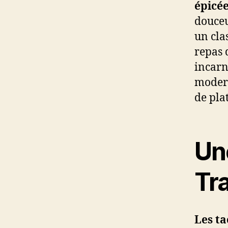
épicé
douceu
un cla
repas 
incarn
modern
de plat
Un
Tra
Les ta