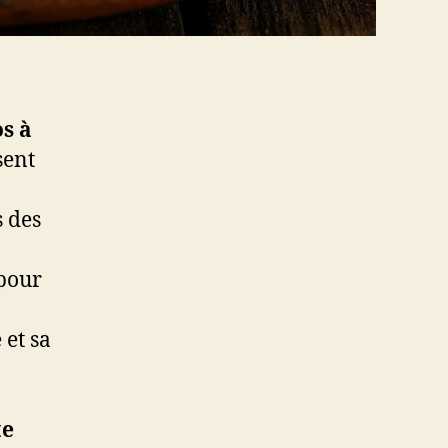
os à
sent
s des
 pour
 et sa
te