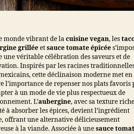
e monde vibrant de la
cuisine vegan
, les
tac
rgine grillée
et
sauce tomate épicée
s’impo
une véritable célébration des saveurs et de
vation. Inspirés par les racines traditionnelle
mexicains, cette déclinaison moderne met en
e l’importance de repenser nos plats favoris
apter à un mode de vie plus respectueux de
ronnement. L’
aubergine
, avec sa texture riche
té à absorber les épices, devient l’ingrédient
e, offrant une alternative délicieusement
euse à la viande. Associée à une
sauce toma