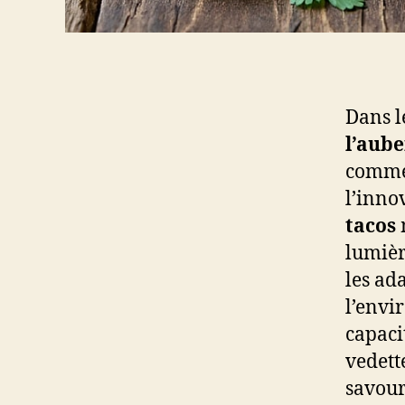
Dans l
l’aube
comme 
l’inno
tacos
lumièr
les ad
l’envi
capaci
vedett
savour