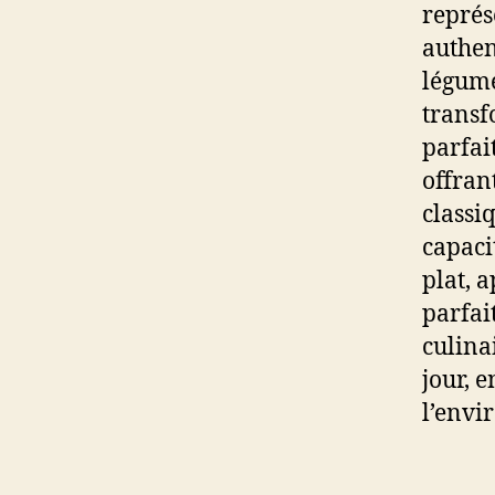
représ
authen
légume
transf
parfai
offran
classi
capaci
plat, 
parfai
culina
jour, e
l’envi