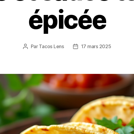
épicée
Par
Tacos Lens
17 mars 2025
Auteur
Date
de
de
l’article
l’article