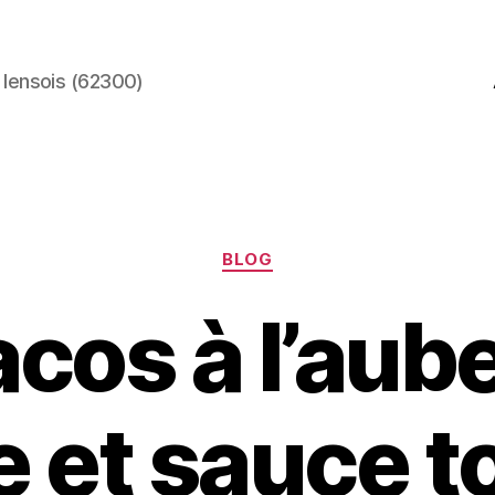
 lensois (62300)
Catégories
BLOG
acos à l’aub
ée et sauce 