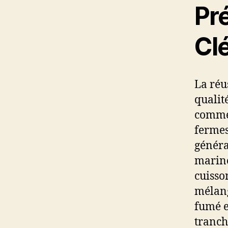
Pré
Cl
La réu
qualit
commen
fermes
généra
marine
cuisso
mélang
fumé e
tranch