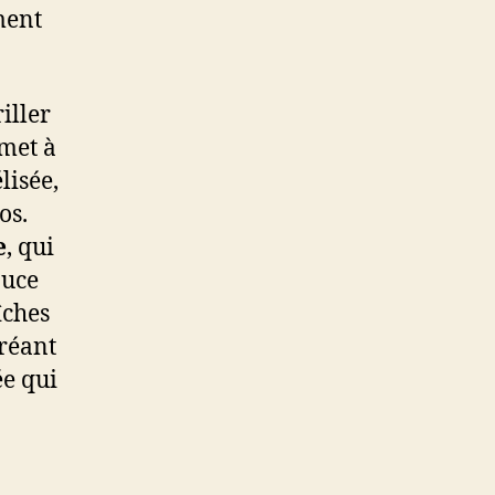
ment
iller
met à
lisée,
os.
e
, qui
auce
îches
créant
ée qui