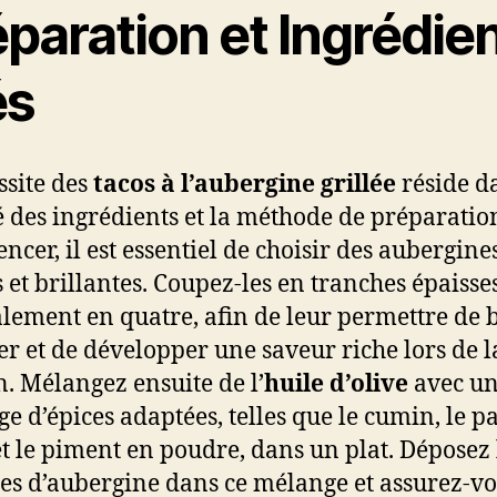
paration et Ingrédie
és
ssite des
tacos à l’aubergine grillée
réside d
é des ingrédients et la méthode de préparatio
cer, il est essentiel de choisir des aubergine
 et brillantes. Coupez-les en tranches épaisses
lement en quatre, afin de leur permettre de b
r et de développer une saveur riche lors de l
n. Mélangez ensuite de l’
huile d’olive
avec u
e d’épices adaptées, telles que le cumin, le p
t le piment en poudre, dans un plat. Déposez 
es d’aubergine dans ce mélange et assurez-v