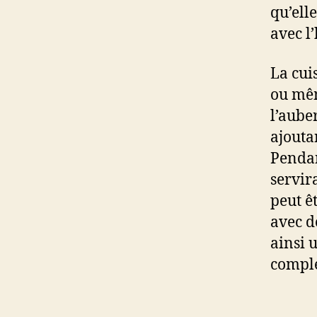
qu’ell
avec l’
La cuis
ou mêm
l’aube
ajouta
Pendan
servir
peut ê
avec d
ainsi 
complé