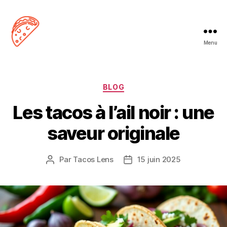
Menu
Tacos
Lens
Catégories
BLOG
Les tacos à l’ail noir : une
saveur originale
Par
Tacos Lens
15 juin 2025
Auteur
Date
de
de
l’article
l’article