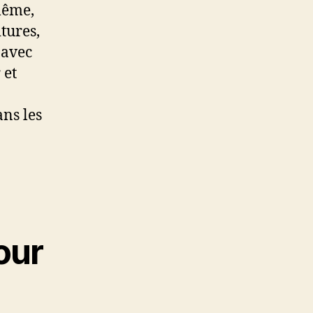
même,
tures,
 avec
 et
ans les
our