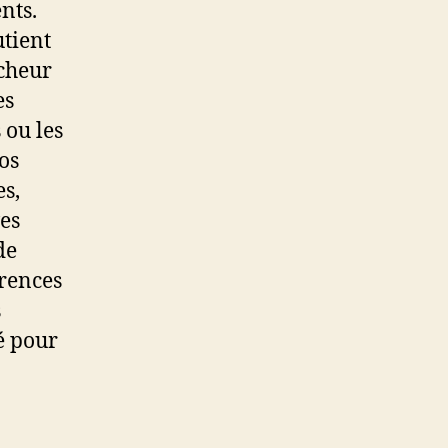
nts.
utient
îcheur
es
 ou les
os
es,
ves
de
érences
s
é pour