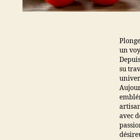
Plonge
un voy
Depuis
su tra
univer
Aujour
emblém
artisa
avec d
passio
désire