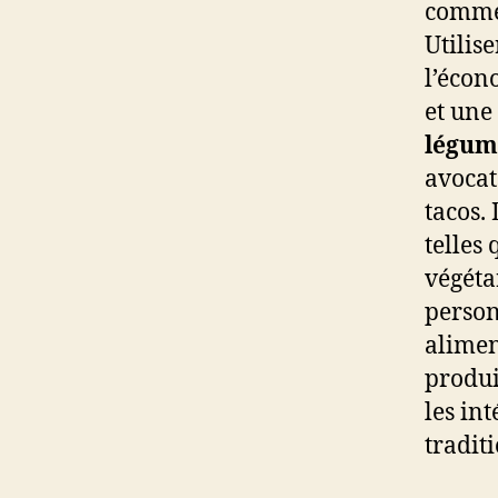
commen
Utilis
l’écon
et une
légum
avocat
tacos. 
telles
végéta
person
alimen
produi
les in
tradit