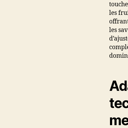
touche
les fr
offran
les sav
d’ajus
complè
domin
Ad
te
met