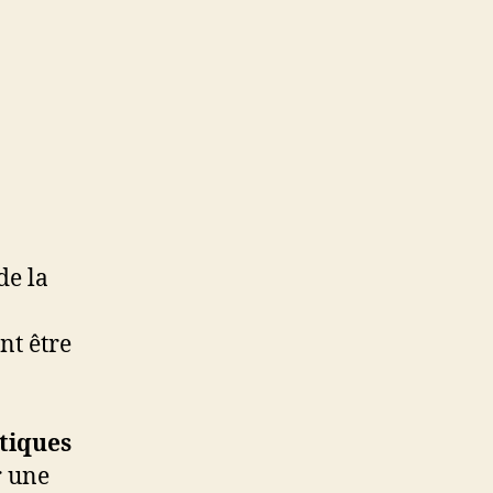
de la
nt être
tiques
r une