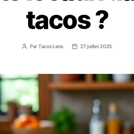
tacos ?
Par
Tacos Lens
27 juillet 2025
Auteur
Date
de
de
l’article
l’article