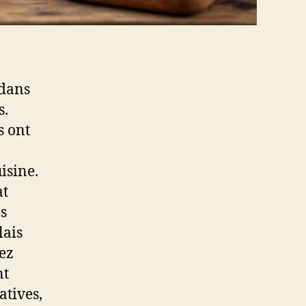
 dans
s.
s ont
isine.
at
s
lais
yez
nt
atives,