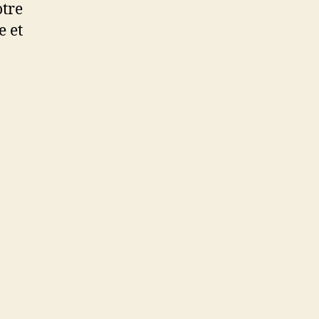
otre
e et