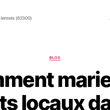
 lensois (62300)
Catégories
BLOG
ment marier
ts locaux d