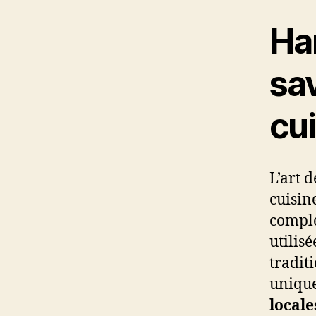
Ha
sav
cu
L’art 
cuisin
complé
utilis
tradit
unique
locale