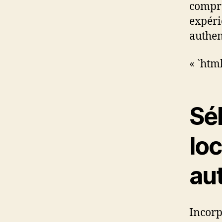
compre
expéri
authen
« `htm
Sé
lo
au
Incorp