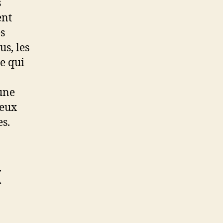
s
ent
es
us, les
ce qui
 une
ceux
es.
x