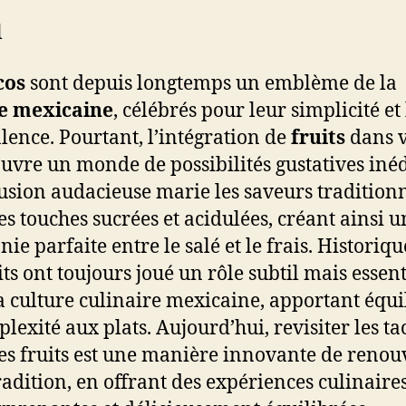
l
cos
sont depuis longtemps un emblème de la
ne mexicaine
, célébrés pour leur simplicité et
lence. Pourtant, l’intégration de
fruits
dans 
ouvre un monde de possibilités gustatives inéd
fusion audacieuse marie les saveurs tradition
es touches sucrées et acidulées, créant ainsi u
ie parfaite entre le salé et le frais. Historiq
its ont toujours joué un rôle subtil mais essent
a culture culinaire mexicaine, apportant équi
plexité aux plats. Aujourd’hui, revisiter les ta
es fruits est une manière innovante de renou
tradition, en offrant des expériences culinaires