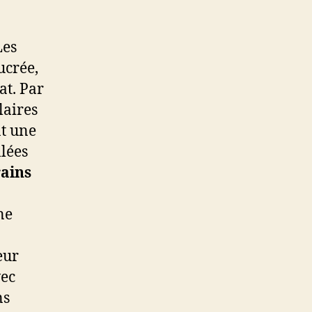
Les
ucrée,
at. Par
laires
nt une
llées
rains
ne
eur
vec
ns