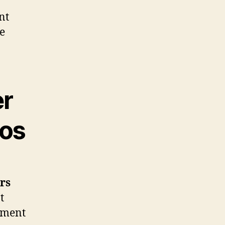
nt
e
er
cos
rs
t
lement