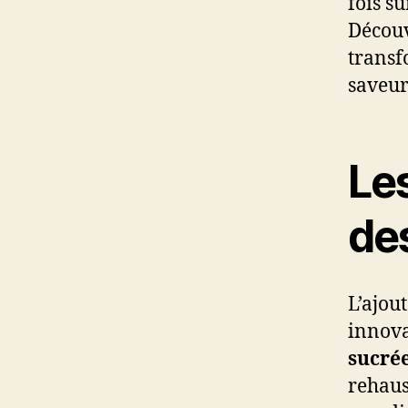
fois s
Découv
transf
saveur
Le
de
L’ajou
innova
sucrée
rehaus