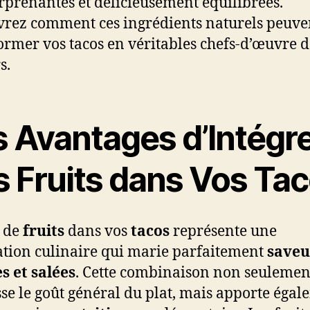
urprenantes et délicieusement équilibrées.
rez comment ces ingrédients naturels peuve
ormer vos tacos en véritables chefs-d’œuvre d
s.
s Avantages d’Intégr
s Fruits dans Vos Ta
t de
fruits
dans vos
tacos
représente une
tion culinaire qui marie parfaitement
saveu
s et salées
. Cette combinaison non seulemen
se le goût général du plat, mais apporte éga