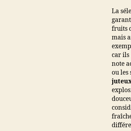
La sél
garant
fruits
mais a
exempl
car il
note a
ou les
juteu
explos
douceu
consid
fraîch
différ