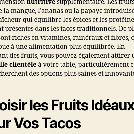
imension
nutritive
supplémentaire. Les fruit
la mangue, l’ananas ou la papaye introduis
aîcheur qui équilibre les épices et les protéin
t présentes dans les tacos traditionnels. De pl
 sont riches en vitamines, minéraux et fibres, 
bue à une alimentation plus équilibrée. En
ant des fruits, vous pouvez également attirer
le clientèle
à votre table, particulièrement 
cherchent des options plus saines et innovant
isir les Fruits Idéau
ur Vos Tacos