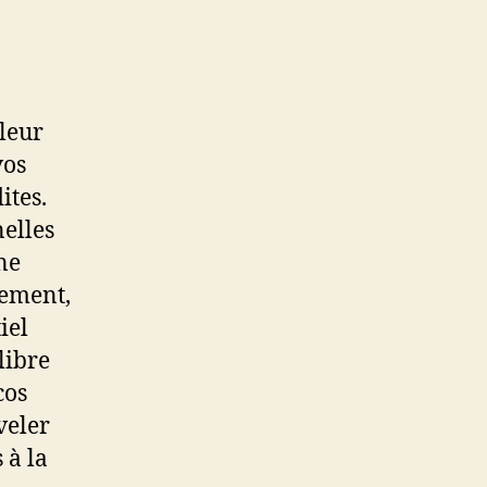
 leur
vos
ites.
nelles
ne
uement,
iel
libre
cos
veler
 à la