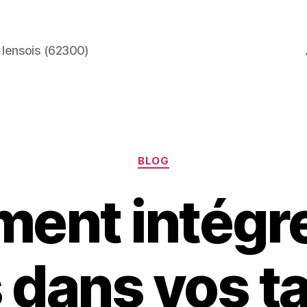
 lensois (62300)
Catégories
BLOG
ent intégre
s dans vos t