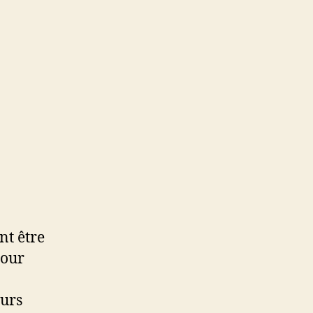
nt être
pour
eurs