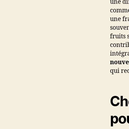
une d
comme 
une fr
souven
fruits
contri
intégr
nouvel
qui re
Cho
po