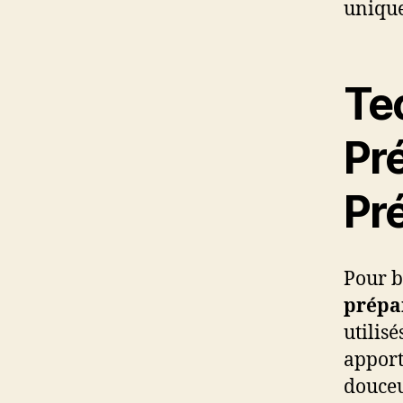
unique
Te
Pré
Pr
Pour bi
prépa
utilis
apport
douceu