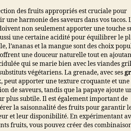
ection des fruits appropriés est cruciale pour
ir une harmonie des saveurs dans vos tacos. 
 doivent non seulement apporter une touche s
ussi une certaine acidité pour équilibrer le pl
e, l’ananas et la mangue sont des choix popu
s offrent une douceur naturelle tout en ajouta
cidulée qui se marie bien avec les viandes gri
 substituts végétariens. La grenade, avec ses
g
x
, peut apporter une texture croquante et une
ion de saveurs, tandis que la papaye ajoute u
r plus subtile. Il est également important de
érer la saisonnalité des fruits pour garantir l
eur et leur disponibilité. En expérimentant a
ents fruits, vous pouvez créer des combinaiso