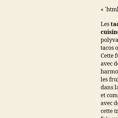
« `htm
Les
ta
cuisi
polyva
tacos 
Cette 
avec d
harmon
les fru
dans l
et com
avec d
cette 