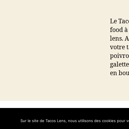
Le Tac
food à
lens. 
votre 
poivro
galett
en bou
© 2026
Tacos Lens
Propulsé par WordPres
Sur le site de Tacos Lens, nous utilisons des cookies pour v