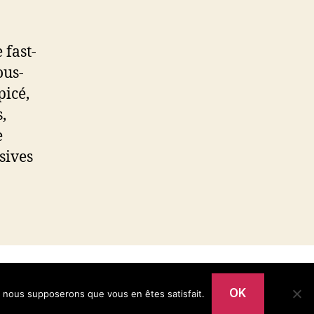
 fast-
ous-
picé,
,
e
sives
Vers le haut
↑
OK
te, nous supposerons que vous en êtes satisfait.