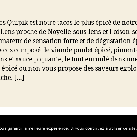
os Quipik est notre tacos le plus épicé de notre
 Lens proche de Noyelle-sous-lens et Loison-s
Amateur de sensation forte et de dégustation é
tacos composé de viande poulet épicé, piments
ns et sauce piquante, le tout enroulé dans un
e épicé ou non vous propose des saveurs explo
che. […]
s
ous garantir la meilleure expérience. Si vous continuez à utiliser ce si