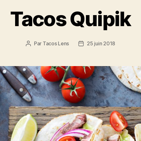
Tacos Quipik
Par
Tacos Lens
25 juin 2018
Auteur
Date
de
de
l’article
l’article